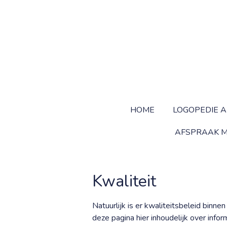
Ga
direct
naar
de
hoofdinhoud
HOME
LOGOPEDIE A
AFSPRAAK M
Kwaliteit
Natuurlijk is er kwaliteitsbeleid binne
deze pagina hier inhoudelijk over infor