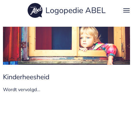
Ga
Logopedie ABEL
direct
naar
de
hoofdinhoud
Kinderheesheid
Wordt vervolgd...