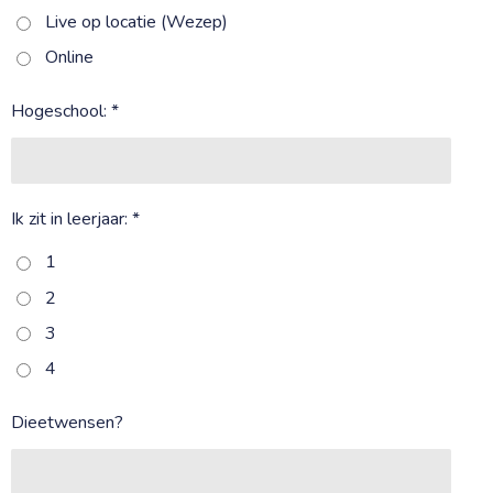
Live op locatie (Wezep)
Online
Hogeschool: *
Ik zit in leerjaar: *
1
2
3
4
Dieetwensen?