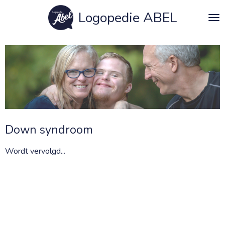
Ga
Logopedie ABEL
direct
naar
de
hoofdinhoud
Down syndroom
Wordt vervolgd...