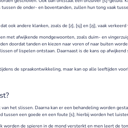
 worden geschoven. Ook dan ontstaat een onzuiver [s]-geluid.
 is tussen de onder- en boventanden, zullen hun tong vaak tus
at ook andere klanken, zoals de [z], [sj] en [zj], vaak verkeer
amen met afwijkende mondgewoonten, zoals duim- en vingerzuige
rden doordat tanden en kiezen naar voren of naar buiten word
ssen of lispelen ontstaan. Daarnaast is de kans op afwijkend 
 tijdens de spraakontwikkeling, maar kan op alle leeftijden vo
st?
van het slissen. Daarna kan er een behandeling worden gestart
 tussen een goede en een foute [s]; hierbij worden het luister
worden de spieren in de mond versterkt en men leert de tong 