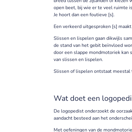
breed tussen de zijtanden of kiezen
open beet, bij wie er te veel ruimte
Je hoort dan een foutieve [s].
Een verkeerd uitgesproken [s] maakt d
Slissen en lispelen gaan dikwijls s
de stand van het gebit beïnvloed wo
door een slappe mondmotoriek kan sli
van slissen en lispelen.
Slissen of lispelen ontstaat meestal
Wat doet een logopedi
De logopedist onderzoekt de oorzaak 
aandacht besteed aan het onderscheid
Met oefeningen van de mondmotoriek 