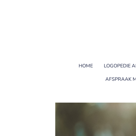
Ga
direct
naar
de
hoofdinhoud
HOME
LOGOPEDIE A
AFSPRAAK M