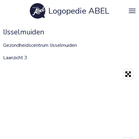
Ga
Logopedie ABEL
direct
naar
de
IJsselmuiden
hoofdinhoud
Gezondheidscentrum IJsselmuiden
Laanzicht 3