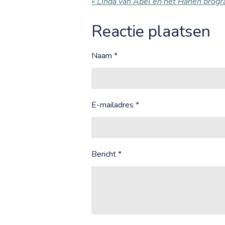
«
Linda van Abel en het Hanen pro
Reactie plaatsen
Naam *
E-mailadres *
Bericht *