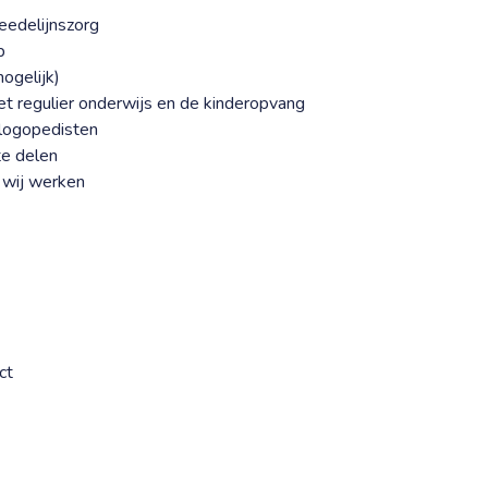
eedelijnszorg
p
ogelijk)
het regulier onderwijs en de kinderopvang
 logopedisten
te delen
 wij werken
ct