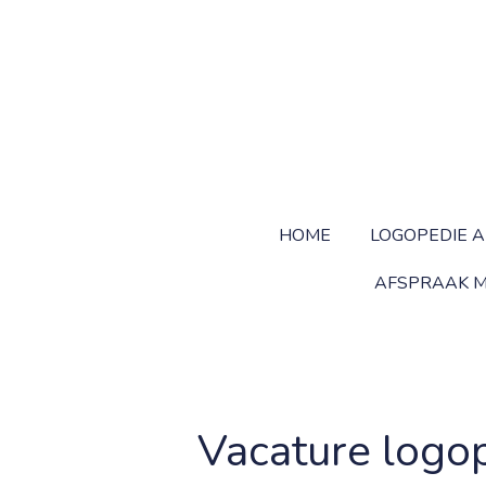
Ga
direct
naar
de
hoofdinhoud
HOME
LOGOPEDIE A
AFSPRAAK M
Vacature logop