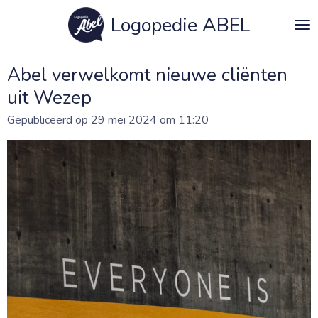
Ga
Logopedie ABEL
direct
naar
de
Abel verwelkomt nieuwe cliënten
hoofdinhoud
uit Wezep
Gepubliceerd op 29 mei 2024 om 11:20