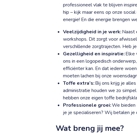
professioneel vlak te blijven inspir
hip – kijk maar eens op onze socia
energie! En die energie brengen w
Veelzijdigheid in je werk:
Naast 
workshops. Dit zorgt voor afwisseli
verschillende zorgtrajecten. Heb je
Gezelligheid en inspiratie:
Elke 
ons in een logopedisch onderwerp,
efficiënter kan. En dat iedere wo
moeten lachen bij onze woensdag
Toffe extra’s:
Bij ons krijg je all
administratie houden we zo simpel m
hebben onze eigen toffe bedrijfskl
Professionele groei:
We bieden ee
je je specialiseren? Wij betalen je
Wat breng jij mee?