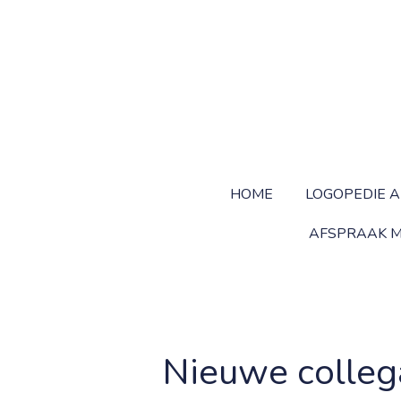
Ga
direct
naar
de
hoofdinhoud
HOME
LOGOPEDIE A
AFSPRAAK M
Nieuwe colleg