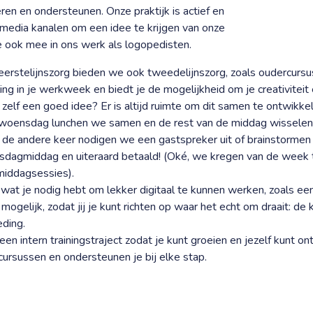
eren en ondersteunen. Onze praktijk is actief en
l media kanalen om een idee te krijgen van onze
e ook mee in ons werk als logopedisten.
eerstelijnszorg bieden we ook tweedelijnszorg, zoals oudercurs
ng in je werkweek en biedt je de mogelijkheid om je creativiteit 
 zelf een goed idee? Er is altijd ruimte om dit samen te ontwikkel
woensdag lunchen we samen en de rest van de middag wisselen
 de andere keer nodigen we een gastspreker uit of brainstormen
ensdagmiddag en uiteraard betaald! (Oké, we kregen van de week 
middagsessies).
es wat je nodig hebt om lekker digitaal te kunnen werken, zoals e
ogelijk, zodat jij je kunt richten op waar het echt om draait: de 
eding.
n intern trainingstraject zodat je kunt groeien en jezelf kunt on
 cursussen en ondersteunen je bij elke stap.