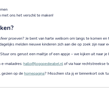
komen
met ons het verschil te maken!
aken?
 sfeer proeven? Je bent van harte welkom om langs te komen en 
 dagelijks melden nieuwe kinderen zich aan die op zoek zijn naar 
ur ons gerust een mailtje of een appje – we kijken uit naar je b
 e-mailadres:
hallo@logopedieabel.nl
of via haar rechtstreekse
al gezien op de
homepagina
? Misschien sta jij er binnenkort ook t