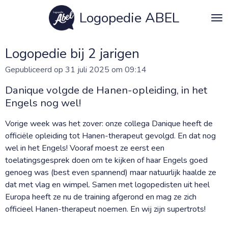
Ga
Logopedie ABEL
direct
naar
de
Logopedie bij 2 jarigen
hoofdinhoud
Gepubliceerd op 31 juli 2025 om 09:14
Danique volgde de Hanen-opleiding, in het
Engels nog wel!
Vorige week was het zover: onze collega Danique heeft de
officiële opleiding tot Hanen-therapeut gevolgd. En dat nog
wel in het Engels! Vooraf moest ze eerst een
toelatingsgesprek doen om te kijken of haar Engels goed
genoeg was (best even spannend) maar natuurlijk haalde ze
dat met vlag en wimpel. Samen met logopedisten uit heel
Europa heeft ze nu de training afgerond en mag ze zich
officieel Hanen-therapeut noemen. En wij zijn supertrots!